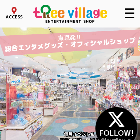
toggle 
ACCESS
東京発‼
総合エンタメグッズ・オフィシャルショップ
FOLLOW!
毎月イベント＆
@treevillage_jp