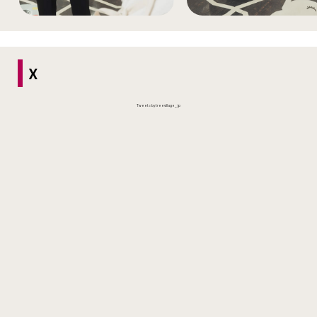
X
Tweets by treevillage_jp