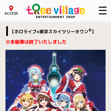
toggle 
ACCESS
®
【ホロライブ×東京スカイツリータウン
】
※本催事は終了いたしました