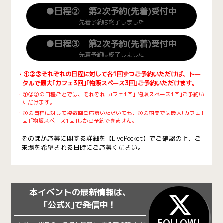
●日程② 第2次予約(先着)受付中
先着予約は終了しました
●日程③ 第2次予約(先着)受付中
先着予約は終了しました
・①②③それぞれの日程に対して各1回ずつご予約いただけば、トー
タルで最大｢カフェ3回｣｢物販スペース3回｣ご予約いただけます。
・①②③の日程ごとでは、それぞれ｢カフェ1回｣｢物販スペース1回｣ご予約い
ただけます。
・①の日程に対して複数回ご応募いただいても、①の期間では最大｢カフェ1
回｣｢物販スペース1回｣しかご予約できません。
そのほか応募に関する詳細を【LivePocket】でご確認の上、ご
来場を希望される日時にご応募ください。
本イベントの最新情報は、
｢公式X｣で発信中！
FOLLOW!