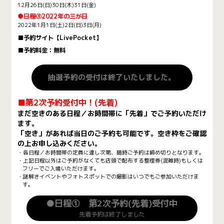
12月26日(日)30日(木)31日(金)
●日程③2022年の三が日
2022年1月1日(土)2日(日)3日(月)
■予約サイト【LivePocket】
■予約料金：無料
抽選予約の受付は終了いたしました。
■第2次予約受付中！(先着)
まだ空きのある日程／お時間帯に「先着」でご予約いただけ
ます。
「空き」があれば当日のご予約も可能です。空き枠をご確認
の上お申し込みください。
・各日程／お時間帯の定員に達し次第、随時ご予約は締め切りとなります。
・上記日程以外はご予約がなくても店頭で配布する整理券(混雑時)もしくは
フリーでご入場いただけます。
・謎解きイベントやフォトスポットでの撮影はいつでもご参加いただけま
す。
●日程① 第2次予約(先着)受付中
先着予約は終了しました