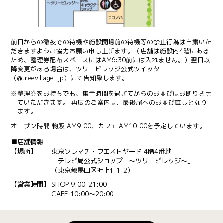
前日からの徹夜での待機や施設開場前の待機等の禁止行為は自粛いた
だきますようご協力お願い申し上げます。（店舗は施設内4階にある
ため、整理券配布スペースにはAM6:30前には入れません。）翌日以
降変更がある場合は、ツリービレッジ公式ツイッター
（@treevillage_jp）にて告知致します。
※整理券をお持ちでも、集合時間を過ぎてからのお並びはお断りさせ
ていただきます。 再度のご案内は、最後尾へのお並び直しとなり
ます。
オープン時間 物販 AM9:00、カフェ AM10:00を予定しています。
■店舗情報
【場所】
東京ソラマチ・ウエストヤード 4階4番地
「テレビ局公式ショップ ～ツリービレッジ～」
（東京都墨田区押上1-1-2）
【営業時間】
SHOP 9:00-21:00
CAFE 10:00～20:00