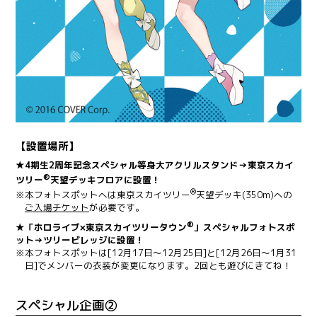
【設置場所】
★4期生2周年記念スペシャル等身大アクリルスタンド→東京スカイ
®
ツリー
天望デッキフロアに設置！
®
※本フォトスポットへは東京スカイツリー
天望デッキ(350m)への
ご入場チケット
が必要です。
®
★「ホロライブ×東京スカイツリータウン
」スペシャルフォトスポ
ット→ツリービレッジに設置！
※本フォトスポットは[12月17日～12月25日]と[12月26日～1月31
日]でメンバーの衣装が変更になります。2回とも遊びにきてね！
スペシャル企画②