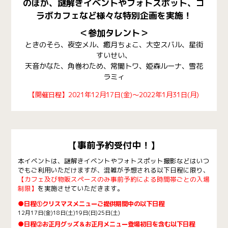
のほか、謎解きイベントやフォトスポット、コ
ラボカフェなど様々な特別企画を実施！
＜参加タレント＞
ときのそら、夜空メル、癒月ちょこ、大空スバル、星街
すいせい、
天音かなた、角巻わため、常闇トワ、姫森ルーナ、雪花
ラミィ
【開催日程】2021年12月17日(金)～2022年1月31日(月)
【事前予約受付中！】
本イベントは、謎解きイベントやフォトスポット撮影などはいつ
でもご利用いただけますが、混雑が予想される以下日程に限り、
【カフェ及び物販スペースのみ事前予約による時間帯ごとの入場
制限】
を実施させていただきます。
●日程①クリスマスメニューご提供期間中の以下日程
12月17日(金)18日(土)19日(日)25日(土)
●日程②お正月グッズ＆お正月メニュー登場初日を含む以下日程